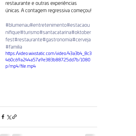
restaurante e outras experiências 
únicas. A contagem regressiva começou!
#blumenau
#entretenimento
#estacaou
nifique
#turismo
#santacatarina
#oktober
fest
#restaurante
#gastronomia
#cerveja
#familia
https://video.wixstatic.com/video/43a3b4_8c3
460c69a244a57a9e383b88725dd7b/1080
p/mp4/file.mp4