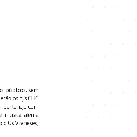
s públicos, sem 
rão os dj’s CHC 
m sertanejo com 
 música alemã 
 o Os Vilaneses, 