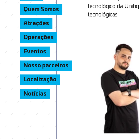
tecnológico da Unifiq
Quem Somos
tecnológicas.
Atrações
Operações
Eventos
Nosso parceiros
Localização
Notícias