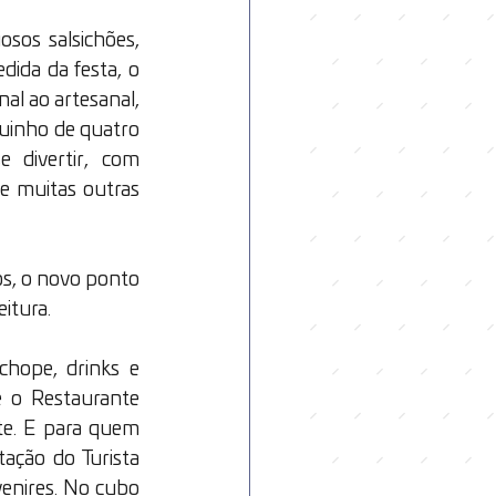
sos salsichões, 
da da festa, o 
al ao artesanal, 
uinho de quatro 
 divertir, com 
e muitas outras 
s, o novo ponto 
itura.
chope, drinks e 
 o Restaurante 
te. E para quem 
tação do Turista 
enires. No cubo 