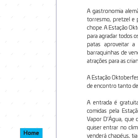
A gastronomia alemã 
torresmo, pretzel e
chope. A Estação Okto
para agradar todos o
patas aproveitar a
barraquinhas de vend
atrações para as crian
A Estação Oktoberfes
de encontro tanto de
A entrada é gratuit
comidas pela Estaç
Vapor D’Água, que o
quiser entrar no clim
Home
venderá chapéus, tia