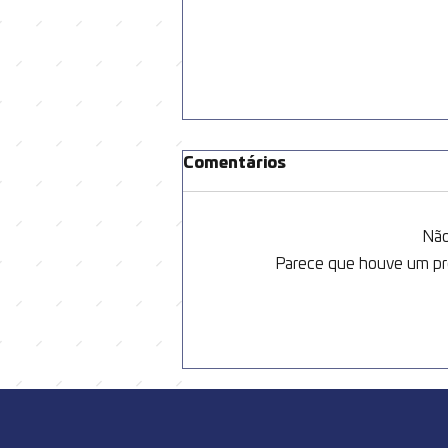
Comentários
Não
Parece que houve um pro
Último fim de semana da
Oktoberfest promete
agitar a Estação Unifique