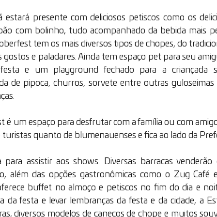
estará presente com deliciosos petiscos como os delicio
 pão com bolinho, tudo acompanhado da bebida mais pedi
berfest tem os mais diversos tipos de chopes, do tradicion
s gostos e paladares. Ainda tem espaço pet para seu amig
 festa e um playground fechado para a criançada se
a de pipoca, churros, sorvete entre outras guloseimas 
ças.
t é um espaço para desfrutar com a família ou com amigo
 turistas quanto de blumenauenses e fica ao lado da Prefe
a para assistir aos shows. Diversas barracas venderão 
ão, além das opções gastronômicas como o Zug Café e
ferece buffet no almoço e petiscos no fim do dia e noi
a da festa e levar lembranças da festa e da cidade, a Es
ras, diversos modelos de canecos de chope e muitos souv