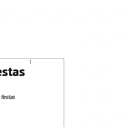
estas
 festas