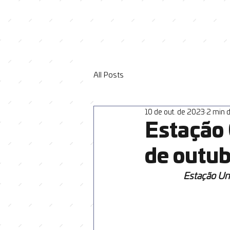
All Posts
10 de out. de 2023
2 min d
Estação 
de outub
Estação Uni