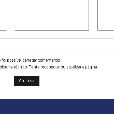
 foi possível carregar comentários
blema técnico. Tente reconectar ou atualizar a página.
Estação Oktoberfest
Feir
Atualizar
começa nesta quarta-feira
Cele
na Estação Unifique
Com