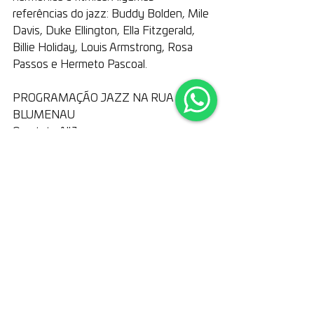
referências do jazz: Buddy Bolden, Mile 
Davis, Duke Ellington, Ella Fitzgerald, 
Billie Holiday, Louis Armstrong, Rosa 
Passos e Hermeto Pascoal.  
PROGRAMAÇÃO JAZZ NA RUA 
BLUMENAU
Quarteto AllJazz
Dia 10 de setembro, às 10h30, na 
Estação Unifique, localizada ao lado da 
Prefeitura, no Centro de Blumenau
(texto Nane Pereira)