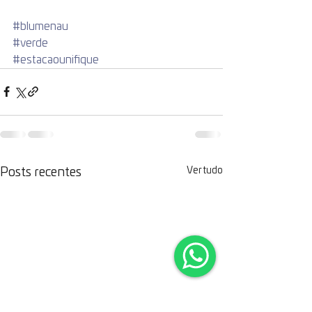
#blumenau
#verde
#estacaounifique
Ver tudo
Posts recentes